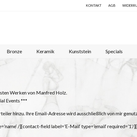
KONTAKT
AGB
WIDERR
Bronze
Keramik
Kunststein
Specials
uesten Werken von Manfred Holz.
al Events ***
eiler hinzu. Ihre Email-Adresse wird ausschließlich von mir genut
’name‘ /][contact-field label=’E-Mail‘ type=’email‘ required=’1’/